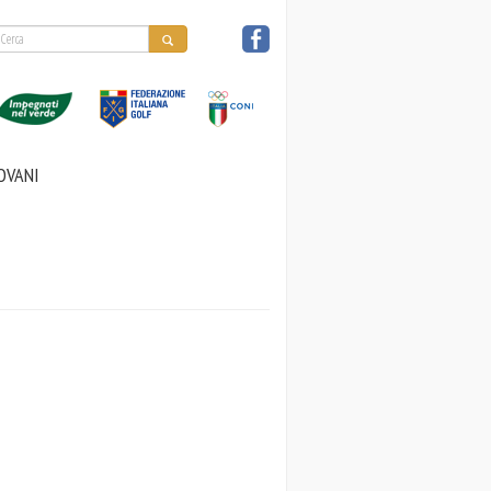
Form
i
ca
icerca
OVANI