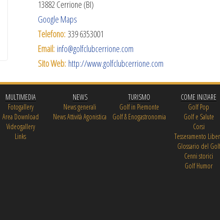
13882 Cerrione (BI)
Google Maps
Telefono:
339 6353001
Email:
info@golfclubcerrione.com
Sito Web:
http://www.golfclubcerrione.com
MULTIMEDIA
NEWS
TURISMO
COME INIZIARE
Fotogallery
News generali
Golf in Piemonte
Golf Pop
Area Download
News Attività Agonistica
Golf & Enogastronomia
Golf e Salute
Videogallery
Corsi
Links
Tesseramento Libe
Glossario del Gol
Cenni storici
Golf Humor