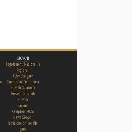
GIOVANI
Regolamenti Nazionali e
Regionali
Calendari gare
ro
Campionati Piemontesi
f
Brevetti Nazionali
Brevetti Giovanili
Brevetti
Ranking
Campioni 2026
News Giovani
Iscrizione online alle
gare