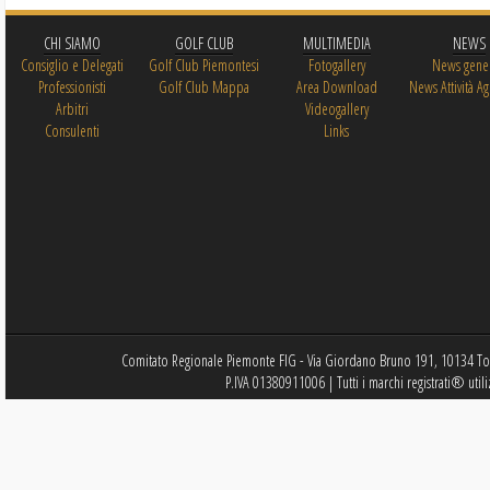
CHI SIAMO
GOLF CLUB
MULTIMEDIA
NEWS
Consiglio e Delegati
Golf Club Piemontesi
Fotogallery
News gener
Professionisti
Golf Club Mappa
Area Download
News Attività Ag
Arbitri
Videogallery
Consulenti
Links
Comitato Regionale Piemonte FIG - Via Giordano Bruno 191, 10134 Tor
P.IVA 01380911006 | Tutti i marchi registrati® utili