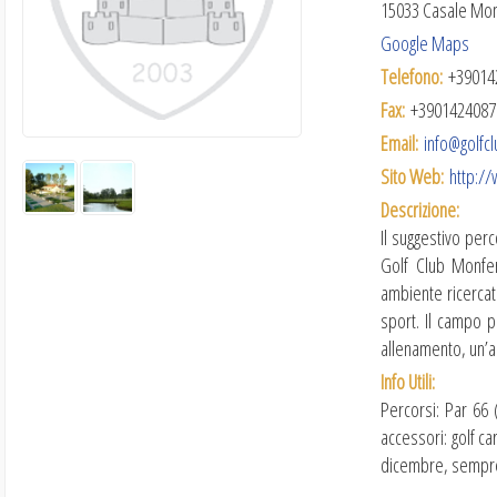
15033 Casale Mon
Google Maps
Telefono:
+39014
Fax:
+3901424087
Email:
info@golfcl
Sito Web:
http://
Descrizione:
Il suggestivo perc
Golf Club Monfer
ambiente ricercato
sport. Il campo p
allenamento, un’ar
Info Utili:
Percorsi: Par 66 
accessori: golf ca
dicembre, sempre