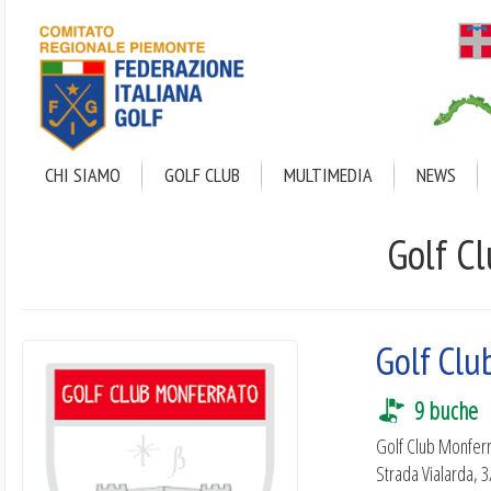
Salta
al
contenuto
principale
CHI SIAMO
GOLF CLUB
MULTIMEDIA
NEWS
Golf C
Golf Clu
9 buche
Golf Club Monfer
Strada Vialarda, 