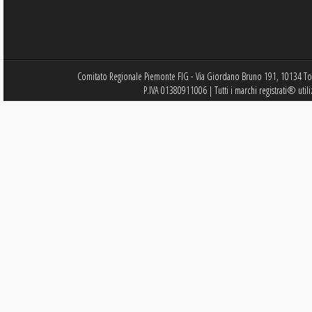
Comitato Regionale Piemonte FIG - Via Giordano Bruno 191, 10134 Tor
P.IVA 01380911006 | Tutti i marchi registrati® utili