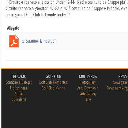
Il Circuito è riservato ai giocatori Under 12-14-16 ed è costituito da 9 tappe piu’ l
Circuito riservato ai giocatori NC-GA e NC è costituito da 6 tappe e la finale, e v
prima gara al Golf Club Le Fronde under 16.
Allegato
cs_saranno_famosi.pdf
CHI SIAMO
GOLF CLUB
MULTIMEDIA
NEWS
Consiglio e Delegati
Golf Club Piemontesi
Fotogallery
News gener
Professionisti
Golf Club Mappa
Area Download
News Attività Ag
Arbitri
Videogallery
Consulenti
Links