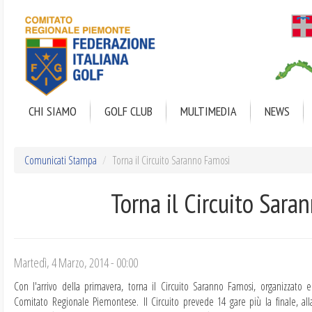
Salta
al
contenuto
principale
CHI SIAMO
GOLF CLUB
MULTIMEDIA
NEWS
Comunicati Stampa
Torna il Circuito Saranno Famosi
Torna il Circuito Sara
Martedì, 4 Marzo, 2014 - 00:00
Con l'arrivo della primavera, torna il Circuito Saranno Famosi, organizzato e 
Comitato Regionale Piemontese. Il Circuito prevede 14 gare più la finale, alla