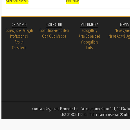
STEFANI EMMA
FRONDE
CHI SIAMO
GOLF CLUB
MULTIMEDIA
NEWS
Consiglio e Delegati
Golf Club Piemontesi
Fotogallery
News gener
Professionisti
Golf Club Mappa
Area Download
News Attività Ag
Arbitri
Videogallery
Consulenti
Links
Comitato Regionale Piemonte FIG - Via Giordano Bruno 191, 10134 Tor
P.IVA 01380911006 | Tutti i marchi registrati® utili