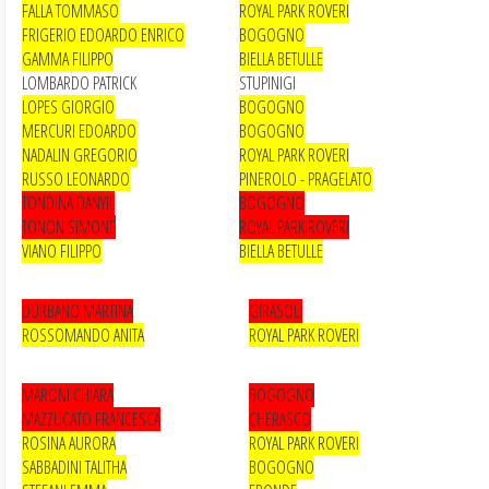
FALLA TOMMASO
ROYAL PARK ROVERI
FRIGERIO EDOARDO ENRICO
BOGOGNO
GAMMA FILIPPO
BIELLA BETULLE
LOMBARDO PATRICK
STUPINIGI
LOPES GIORGIO
BOGOGNO
MERCURI EDOARDO
BOGOGNO
NADALIN GREGORIO
ROYAL PARK ROVERI
RUSSO LEONARDO
PINEROLO - PRAGELATO
TONDINA DANYIL
BOGOGNO
TONON SIMONE
ROYAL PARK ROVERI
VIANO FILIPPO
BIELLA BETULLE
DURBANO MARTINA
GIRASOLI
ROSSOMANDO ANITA
ROYAL PARK ROVERI
MARONI CHIARA
BOGOGNO
MAZZUCATO FRANCESCA
CHERASCO
ROSINA AURORA
ROYAL PARK ROVERI
SABBADINI TALITHA
BOGOGNO