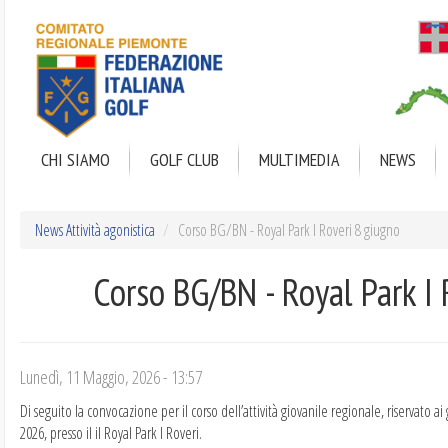
Salta
al
contenuto
principale
CHI SIAMO
GOLF CLUB
MULTIMEDIA
NEWS
News Attività agonistica
Corso BG/BN - Royal Park I Roveri 8 giugno
Corso BG/BN - Royal Park I 
Lunedì, 11 Maggio, 2026 - 13:57
Di seguito la convocazione per il corso dell’attività giovanile regionale, riservato 
2026, presso il il Royal Park I Roveri.