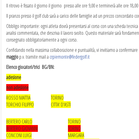
Il ritrovo è fissato il giorno il giorno presso alle ore 9,00 e terminerà alle ore 18,00
Il pranzo presso il golf club sarà a carico delle famiglie ad un prezzo concordato con
Obbligo importante: ogni atleta dovrà presentarsi al corso con una scheda tecnic
analisi commentata, che descriva il lavoro svolto. Questo materiale sarà fondament
consegnato obbligatoriamente a ogni corso.
Confidando nella massima collaborazione e puntualità, vi invitiamo a confermare 
maggio
p.v. tramite mail a
crpiemonte@federgolf.it
Elenco giocatori/trici BG/BN:
adesione
non adesione
ROSSO MATTIA
TORINO
TORCHIO FILIPPO
CITTA' D'ASTI
BERTERO CARLO
TORINO
BERTERO GIOVANNI
TORINO
CONCONI LUIGI
MARGARA