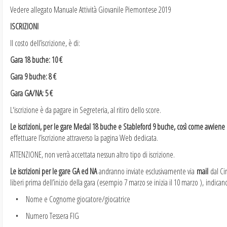
Vedere allegato Manuale Attività Giovanile Piemontese 2019
ISCRIZIONI
Il costo dell’iscrizione, è di:
Gara 18 buche: 10 €
Gara 9 buche: 8 €
Gara GA/NA: 5 €
L'iscrizione è da pagare in Segreteria, al ritiro dello score.
Le iscrizioni, per le gare Medal 18 buche e Stableford 9 buche, così come avviene p
effettuare l’iscrizione attraverso la pagina Web dedicata.
ATTENZIONE, non verrà accettata nessun altro tipo di iscrizione.
Le iscrizioni per le gare GA ed NA
andranno inviate esclusivamente via
mail
dal Cir
liberi prima dell’inizio della gara (esempio 7 marzo se inizia il 10 marzo ), indica
• Nome e Cognome giocatore/giocatrice
• Numero Tessera FIG