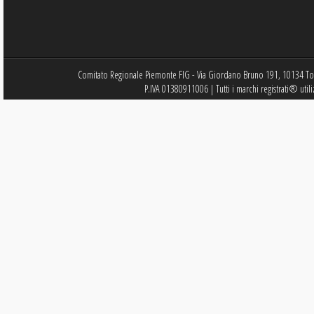
Comitato Regionale Piemonte FIG - Via Giordano Bruno 191, 10134 Tor
P.IVA 01380911006 | Tutti i marchi registrati® utili