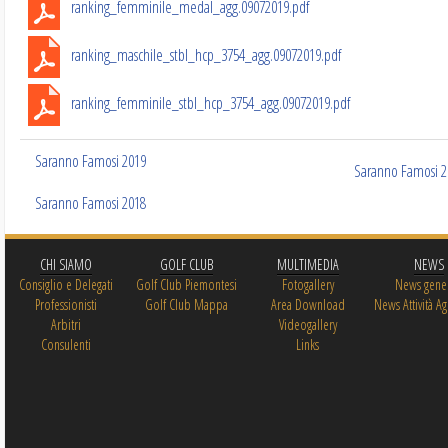
ranking_femminile_medal_agg.09072019.pdf
ranking_maschile_stbl_hcp_3754_agg.09072019.pdf
ranking_femminile_stbl_hcp_3754_agg.09072019.pdf
Saranno Famosi 2019
Saranno Famosi 2
Saranno Famosi 2018
CHI SIAMO
GOLF CLUB
MULTIMEDIA
NEWS
Consiglio e Delegati
Golf Club Piemontesi
Fotogallery
News gener
Professionisti
Golf Club Mappa
Area Download
News Attività Ag
Arbitri
Videogallery
Consulenti
Links