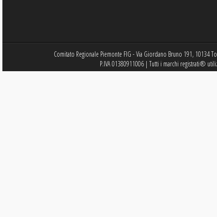
Comitato Regionale Piemonte FIG - Via Giordano Bruno 191, 10134 Tor
P.IVA 01380911006 | Tutti i marchi registrati® utili