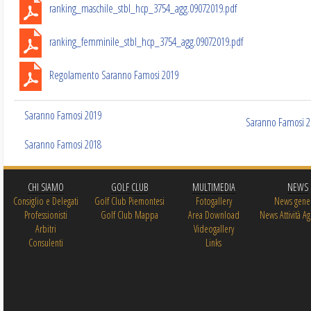
ranking_maschile_stbl_hcp_3754_agg.09072019.pdf
ranking_femminile_stbl_hcp_3754_agg.09072019.pdf
Regolamento Saranno Famosi 2019
Saranno Famosi 2019
Saranno Famosi 2
Saranno Famosi 2018
CHI SIAMO
GOLF CLUB
MULTIMEDIA
NEWS
Consiglio e Delegati
Golf Club Piemontesi
Fotogallery
News gener
Professionisti
Golf Club Mappa
Area Download
News Attività Ag
Arbitri
Videogallery
Consulenti
Links