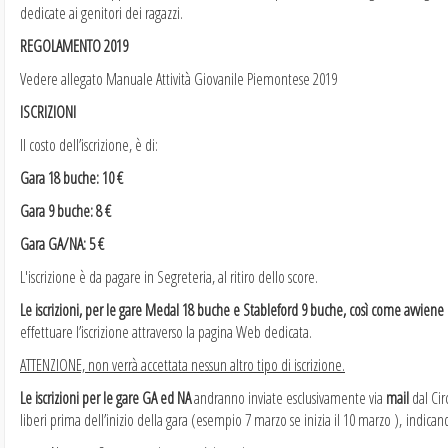
dedicate ai genitori dei ragazzi.
REGOLAMENTO 2019
Vedere allegato Manuale Attività Giovanile Piemontese 2019
ISCRIZIONI
Il costo dell’iscrizione, è di:
Gara 18 buche: 10 €
Gara 9 buche: 8 €
Gara GA/NA: 5 €
L'iscrizione è da pagare in Segreteria, al ritiro dello score.
Le iscrizioni, per le gare Medal 18 buche e Stableford 9 buche, così come avviene p
effettuare l’iscrizione attraverso la pagina Web dedicata.
ATTENZIONE, non verrà accettata nessun altro tipo di iscrizione.
Le iscrizioni per le gare GA ed NA
andranno inviate esclusivamente via
mail
dal Cir
liberi prima dell’inizio della gara (esempio 7 marzo se inizia il 10 marzo ), indica