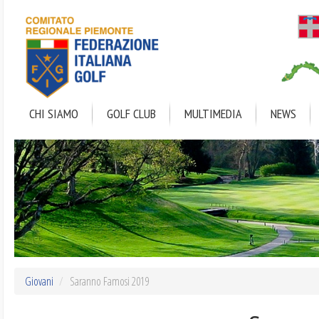
Salta
al
contenuto
principale
CHI SIAMO
GOLF CLUB
MULTIMEDIA
NEWS
Giovani
Saranno Famosi 2019